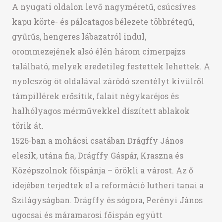
A nyugati oldalon levő nagyméretű, csúcsíves
kapu körte- és pálcatagos bélezete többrétegű,
gyűrűs, hengeres lábazatról indul,
orommezejének alsó élén három címerpajzs
található, melyek eredetileg festettek lehettek. A
nyolcszög öt oldalával záródó szentélyt kívülről
támpillérek erősítik, falait négykaréjos és
halhólyagos mérművekkel díszített ablakok
törik át.
1526-ban a mohácsi csatában Drágffy János
elesik, utána fia, Drágffy Gáspár, Kraszna és
Középszolnok főispánja – örökli a várost. Az ő
idejében terjedtek el a reformáció lutheri tanai a
Szilágyságban. Drágffy és sógora, Perényi János
ugocsai és máramarosi főispán együtt