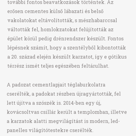
további fontos beavatkozások történtek. Az
erősen cementes külső lábazati és belső
vakolatokat eltávolították, s mészhabarccsal
váltották fel, homlokzatokat felújították az
épület körül pedig drénrendszer készült. Fontos
lépésnek számít, hogy a szentélyből kibontották
a 20. század elején készült karzatot, így e gótikus
térrész ismét teljes egészében feltárulhat.
A padozat cementlapjait téglaburkolatra
cserélték, a padokat részben újragyártották, fel
lett újítva a szószék is. 2014-ben egy új,
kovácsoltvas csillár került a templomban, illetve
a karzatok alatti megvilágítást is modern, led-
panelles világítótestekre cserélték.