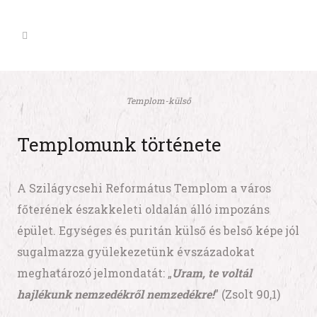
Templom-külső
Templomunk története
A Szilágycsehi Református Templom a város
főterének északkeleti oldalán álló impozáns
épület. Egységes és puritán külső és belső képe jól
sugalmazza gyülekezetünk évszázadokat
meghatározó jelmondatát: „
Uram, te voltál
hajlékunk nemzedékről nemzedékre!
” (Zsolt 90,1)