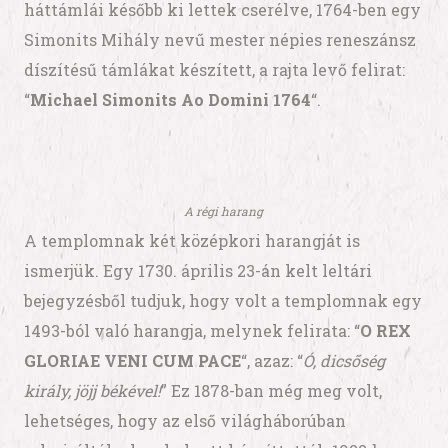
háttámlái később ki lettek cserélve, 1764-ben egy
Simonits Mihály nevű mester népies reneszánsz
díszítésű támlákat készített, a rajta levő felirat:
“
Michael Simonits Ao Domini 1764
“.
A régi harang
A templomnak két középkori harangját is
ismerjük. Egy 1730. április 23-án kelt leltári
bejegyzésből tudjuk, hogy volt a templomnak egy
1493-ból való harangja, melynek felirata: “
O REX
GLORIAE VENI CUM PACE
“, azaz: “
Ó, dicsőség
király, jöjj békével!
” Ez 1878-ban még meg volt,
lehetséges, hogy az első világháborúban