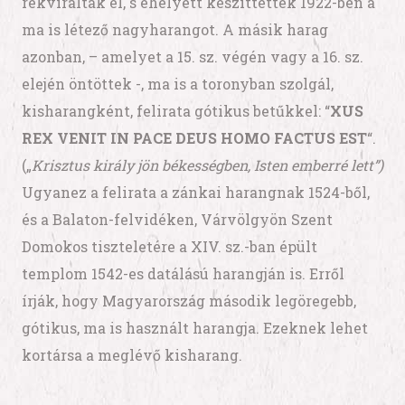
rekvirálták el, s ehelyett készíttették 1922-ben a
ma is létező nagyharangot. A másik harag
azonban, – amelyet a 15. sz. végén vagy a 16. sz.
elején öntöttek -, ma is a toronyban szolgál,
kisharangként, felirata gótikus betűkkel: “
XUS
REX VENIT IN PACE DEUS HOMO FACTUS EST
“.
(„
Krisztus király jön békességben, Isten emberré lett”)
Ugyanez a felirata a zánkai harangnak 1524-ből,
és a Balaton-felvidéken, Várvölgyön Szent
Domokos tiszteletére a XIV. sz.-ban épült
templom 1542-es datálású harangján is. Erről
írják, hogy Magyarország második legöregebb,
gótikus, ma is használt harangja. Ezeknek lehet
kortársa a meglévő kisharang.