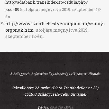
http://adatbank.transindex.ro/cedula.php?
kod=896
, utoljára megnyitva 2019. szeptember 13-
án
http://www.szentsebestyenorgona.hu/szalay-
orgonak.htm
, utoljára megnyitva 2019.
szeptember 12-én.
A Szilágycsehi Református Egyházközség Lelkipásztori Hivatala
Rózsák tere 22. szám (Piața Trandafirilor nr.22)
455100 Szilágycseh/Cehu Silvaniei
Tel/fax:
0040-260-650716