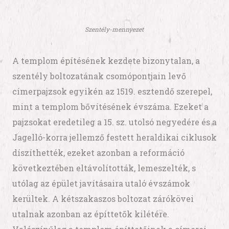
Szentély-mennyezet
A templom építésének kezdete bizonytalan, a
szentély boltozatának csomópontjain levő
címerpajzsok egyikén az 1519. esztendő szerepel,
mint a templom bővítésének évszáma. Ezeket a
pajzsokat eredetileg a 15. sz. utolsó negyedére és a
Jagelló-korra jellemző festett heraldikai ciklusok
díszíthették, ezeket azonban a reformáció
következtében eltávolították, lemeszelték, s
utólag az épület javításaira utaló évszámok
kerültek. A kétszakaszos boltozat zárókövei
utalnak azonban az építtetők kilétére.