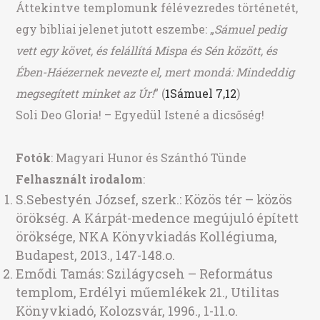
Áttekintve templomunk félévezredes történetét,
egy bibliai jelenet jutott eszembe: „
Sámuel pedig
vett egy követ, és felállítá Mispa és Sén között, és
Ében-Háézernek nevezte el, mert mondá: Mindeddig
megsegített minket az Úr!
” (
1Sámuel 7,12
)
Soli Deo Gloria! – Egyedül Istené a dicsőség!
Fotók
: Magyari Hunor és Szánthó Tünde
Felhasznált irodalom
:
S.Sebestyén József, szerk.: Közös tér – közös
örökség. A Kárpát-medence megújuló épített
öröksége, NKA Könyvkiadás Kollégiuma,
Budapest, 2013., 147-148.o.
Emődi Tamás: Szilágycseh – Református
templom, Erdélyi műemlékek 21., Utilitas
Könyvkiadó, Kolozsvár, 1996., 1-11.o.