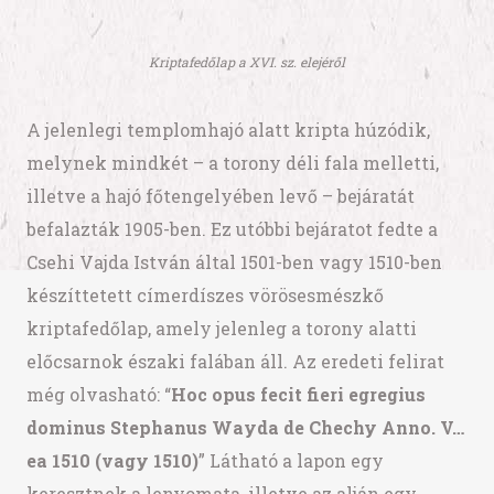
Kriptafedőlap a XVI. sz. elejéről
A jelenlegi templomhajó alatt kripta húzódik,
melynek mindkét – a torony déli fala melletti,
illetve a hajó főtengelyében levő – bejáratát
befalazták 1905-ben. Ez utóbbi bejáratot fedte a
Csehi Vajda István által 1501-ben vagy 1510-ben
készíttetett címerdíszes vörösesmészkő
kriptafedőlap, amely jelenleg a torony alatti
előcsarnok északi falában áll. Az eredeti felirat
még olvasható: “
Hoc opus fecit fieri egregius
dominus Stephanus Wayda de Chechy Anno. V…
ea 1510 (vagy 1510)
” Látható a lapon egy
keresztnek a lenyomata, illetve az alján egy