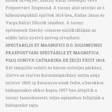
ennek özvegyét, Széchy Katát feleségül vevő
Prépostváry Zsigmond. A torony alsó szintjei az ő
bőkezűségükből épültek 1614-ben
,
Kádas János és
Varga Bálint főbírók idejében. A torony
építésének Széchy-címeres emléktábláján az
alábbi latin nyelvű szöveg olvasható:
SPECTABILIS ET MAGNIFICI D.O. SIGISMUNDI
PRAEPOSTVARI SPECTABILE ET MAGNIFICA
PIAQ CONIVX CATHARINA DE ZECZI FECIT 1614
.
Két támpillér erősíti és három erőteljes párkány,
illetve az óraíves koronázópárkány osztja négy
szintre. 1869-ig fiatornyos sisak fedte, a barokkos
bádogsisakot ekkor kapta, 1957-ben átépítik a
torony faszerkezetét, teljes egészében felújítják a
bádogozást rajta.