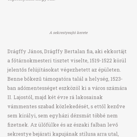
A sekrestyeajtó kerete
Drágffy János, Drágffy Bertalan fia, aki ekkortájt
a főtárnokmesteri tisztet viselte, 1519-1522 körül
jelentős felújításokat végezhetett az épületen.
Benne bőkezű támogatóra talál a helység, 1523-
ban adómentességet eszközöl ki a város számára
II. Lajostól, majd két évre rá lakosainak
vámmentes szabad közlekedését, s ettől kezdve
sem királyi, sem egyházi dézsmát többé nem
fizetnek. Az ülőfülke és az északi falban levő
sekrestye bejárati kapujának stílusa arra utal,