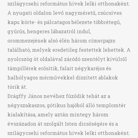
szilágycsehi református hívek lelki otthonaként.
A nyugati oldalon levő nagyméretű, csúcsíves
kapu körte- és pálcatagos bélezete többrétegű,
gyűrűs, hengeres lábazatról indul,
orommezejének alsó élén három címerpajzs
található, melyek eredetileg festettek lehettek. A
nyolcszög öt oldalával záródó szentélyt kívülről
támpillérek erősítik, falait négykaréjos és
halhólyagos mérművekkel díszített ablakok
törik át.
Drágffy János nevéhez fűződik tehát az a
négyszakaszos, gótikus hajóból álló templomtér
kialakítása, amely aztán mintegy három
évszázadon át szolgált Isten dicsőségére és a
szilágycsehi református hívek lelki otthonaként.