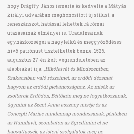
hogy Drágffy János ismerte és kedvelte a Mátyás
királyi udvarában meghonosított új stílust, a
reneszánszot, hatással lehettek rá római
utazásainak élményei is. Uradalmainak
egyházközségei a nagylelkű és meggyőződéses
hívő patrónust tisztelhették benne. 1526.
augusztus 27-én kelt végrendeletében az
alábbiakat írja: „
Hikófalvát és Mindszentben,
Szakácsiban való részeimet, az erdődi dézsmát
hagyom az erdődi plébánossághoz. Az misék az
zsoltárok Erdődön, Béltökön meg ne fogyatkozzanak,
úgymint az Szent Anna asszony miséje és az
Concepti Mariae mindennap mondassanak, pénteken
az Humilavit, szombaton az Egredimini el ne
hagyattassék, az isteni szolgálatok meg ne