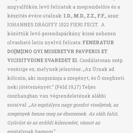
angyalfőkön levő feliratok a megrendelőre és a
készítés évére utalnak:
I.D., M.D., Z.Z., F.F.,
azaz:
IOHANNES DRÁGFFY 1522 FIERI FECIT. A
közöttük levő gerendapárkány kissé nehezen
olvasható latin nyelvű felirata:
FENERATUR
DO[M]INO QVI MISERETVR PAVPERIS ET
VICISITVDINE SVAREDET EI.
Csodálatosan szép
vezérige ez, melynek jelentése: „Az Úrnak ad
kölcsön, aki megszánja a szegényt, és Ő megfizeti
neki jótéteményét.” (Péld 19,17) Teljes
összhangban van végrendeletének alábbi
soraival: „
Az espitályra nagy gondot viseljetek, az
szegények benne meg ne éhezzenek. Az oláh falút,
Gyűrűst és az erdődi kilencedet, vámot az
espitálynak hagyom.
”