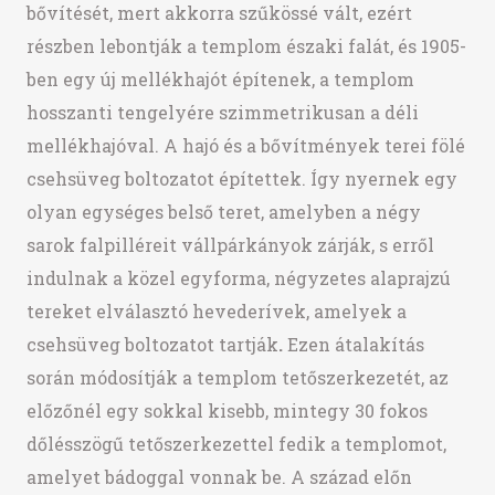
bővítését, mert akkorra szűkössé vált, ezért
részben lebontják a templom északi falát, és 1905-
ben egy új mellékhajót építenek, a templom
hosszanti tengelyére szimmetrikusan a déli
mellékhajóval. A hajó és a bővítmények terei fölé
csehsüveg boltozatot építettek. Így nyernek egy
olyan egységes belső teret, amelyben a négy
sarok falpilléreit vállpárkányok zárják, s erről
indulnak a közel egyforma, négyzetes alaprajzú
tereket elválasztó hevederívek, amelyek a
csehsüveg boltozatot tartják
.
Ezen átalakítás
során módosítják a templom tetőszerkezetét, az
előzőnél egy sokkal kisebb, mintegy 30 fokos
dőlésszögű tetőszerkezettel fedik a templomot,
amelyet bádoggal vonnak be. A század előn