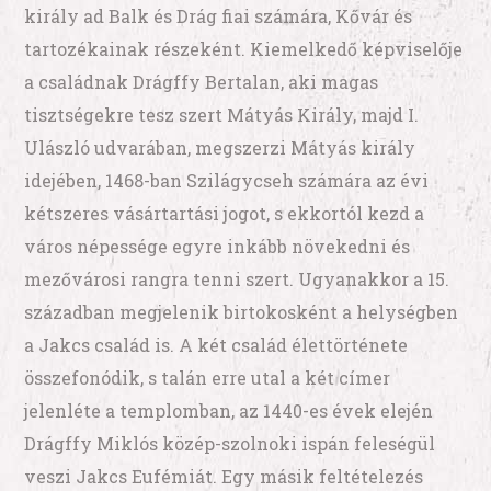
király ad Balk és Drág fiai számára, Kővár és
tartozékainak részeként. Kiemelkedő képviselője
a családnak Drágffy Bertalan, aki magas
tisztségekre tesz szert Mátyás Király, majd I.
Ulászló udvarában, megszerzi Mátyás király
idejében, 1468-ban Szilágycseh számára az évi
kétszeres vásártartási jogot, s ekkortól kezd a
város népessége egyre inkább növekedni és
mezővárosi rangra tenni szert. Ugyanakkor a 15.
században megjelenik birtokosként a helységben
a Jakcs család is. A két család élettörténete
összefonódik, s talán erre utal a két címer
jelenléte a templomban, az 1440-es évek elején
Drágffy Miklós közép-szolnoki ispán feleségül
veszi Jakcs Eufémiát. Egy másik feltételezés