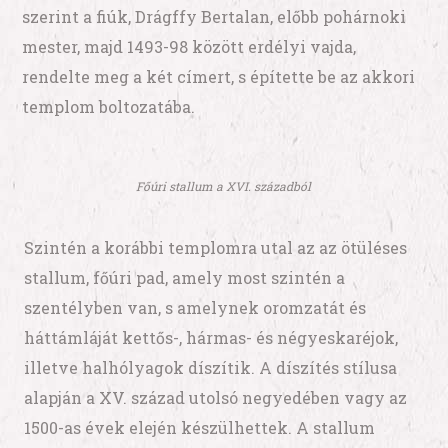
szerint a fiúk, Drágffy Bertalan, előbb pohárnoki
mester, majd 1493-98 között erdélyi vajda,
rendelte meg a két címert, s építette be az akkori
templom boltozatába.
Főúri stallum a XVI. századból
Szintén a korábbi templomra utal az az ötüléses
stallum, főúri pad, amely most szintén a
szentélyben van, s amelynek oromzatát és
háttámláját kettős-, hármas- és négyeskaréjok,
illetve halhólyagok díszítik. A díszítés stílusa
alapján a XV. század utolsó negyedében vagy az
1500-as évek elején készülhettek. A stallum