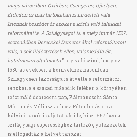
maga városában, Óvárban, Csengeren, Újhelyen,
Erdődön és más birtokában is hirdetteti vala
Istennek beszédét és azokat a körűl való falukkal
reformáltatta. A Szilágyságot is, a mely immár 1527.
esztendőben Derecskei Demeter által reformáltatott
vala, a sok üldöztetések ellen, valameddig élt,
hatalmasan oltalmazta.
” Így valószínű, hogy az
1530-as években a környékhez hasonlóan,
Szilágycseh lakossága is átvette a reformátori
tanokat, s a század második felében a környéken
reformáló debreceni pap, Kálmáncsehi Sánta
Márton és Méliusz Juhász Péter hatására a
kálvini tanok is eljutottak ide, hisz 1567-ben a
szilágysági esperességhez tartozó gyülekezetek
is elfogadták a helvét tanokat.