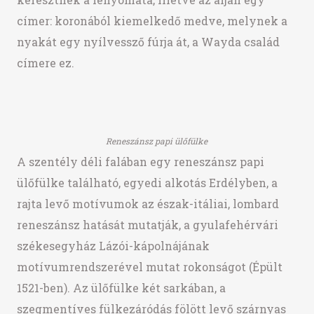
címer: koronából kiemelkedő medve, melynek a
nyakát egy nyílvessző fúrja át, a Wayda család
címere ez.
Reneszánsz papi ülőfülke
A szentély déli falában egy reneszánsz papi
ülőfülke található, egyedi alkotás Erdélyben, a
rajta levő motívumok az észak-itáliai, lombard
reneszánsz hatását mutatják, a gyulafehérvári
székesegyház Lázói-kápolnájának
motívumrendszerével mutat rokonságot (Épült
1521-ben). Az ülőfülke két sarkában, a
szegmentíves fülkezáródás fölött levő szárnyas