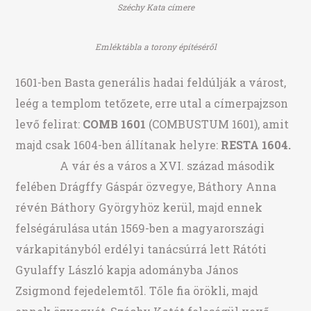
Széchy Kata címere
Emléktábla a torony építéséről
1601-ben Basta generális hadai feldúlják a várost,
leég a templom tetőzete, erre utal a címerpajzson
levő felirat:
COMB 1601
(COMBUSTUM 1601), amit
majd csak 1604-ben állítanak helyre:
RESTA 1604.
A vár és a város a XVI. század második
felében Drágffy Gáspár özvegye, Báthory Anna
révén Báthory Györgyhöz kerül, majd ennek
felségárulása után 1569-ben a magyarországi
várkapitányból erdélyi tanácsúrrá lett Rátóti
Gyulaffy László kapja adományba János
Zsigmond fejedelemtől. Tőle fia örökli, majd