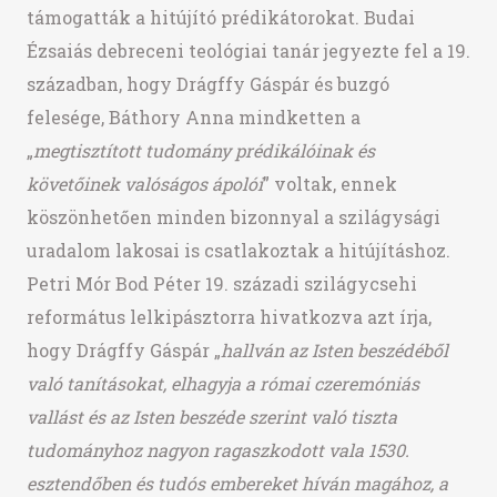
támogatták a hitújító prédikátorokat. Budai
Ézsaiás debreceni teológiai tanár jegyezte fel a 19.
században, hogy Drágffy Gáspár és buzgó
felesége, Báthory Anna mindketten a
„
megtisztított tudomány prédikálóinak és
követőinek valóságos ápolói
” voltak, ennek
köszönhetően minden bizonnyal a szilágysági
uradalom lakosai is csatlakoztak a hitújításhoz.
Petri Mór Bod Péter 19. századi szilágycsehi
református lelkipásztorra hivatkozva azt írja,
hogy Drágffy Gáspár „
hallván az Isten beszédéből
való tanításokat, elhagyja a római czeremóniás
vallást és az Isten beszéde szerint való tiszta
tudományhoz nagyon ragaszkodott vala 1530.
esztendőben és tudós embereket híván magához, a