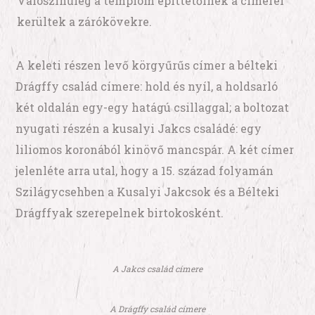
Valószínűleg a templom építtetőinek a címerei
kerültek a zárókövekre.
A keleti részen levő körgyűrűs címer a bélteki
Drágffy család címere: hold és nyíl, a holdsarló
két oldalán egy-egy hatágú csillaggal; a boltozat
nyugati részén a kusalyi Jakcs családé: egy
liliomos koronából kinövő mancspár. A két címer
jelenléte arra utal, hogy a 15. század folyamán
Szilágycsehben a Kusalyi Jakcsok és a Bélteki
Drágffyak szerepelnek birtokosként.
A Jakcs család címere
A Drágffy család címere