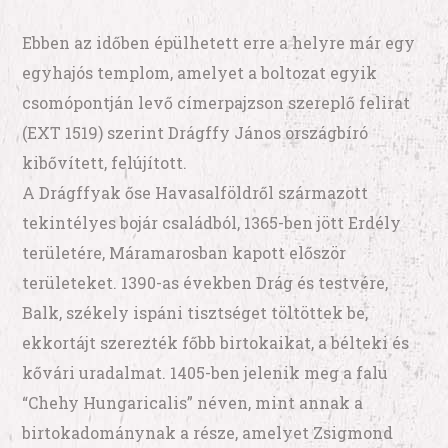
Ebben az időben épülhetett erre a helyre már egy
egyhajós templom, amelyet a boltozat egyik
csomópontján levő címerpajzson szereplő felirat
(EXT 1519) szerint Drágffy János országbíró
kibővített, felújított.
A Drágffyak őse Havasalföldről származott
tekintélyes bojár családból, 1365-ben jött Erdély
területére, Máramarosban kapott először
területeket. 1390-as években Drág és testvére,
Balk, székely ispáni tisztséget töltöttek be,
ekkortájt szerezték főbb birtokaikat, a bélteki és
kővári uradalmat. 1405-ben jelenik meg a falu
“Chehy Hungaricalis” néven, mint annak a
birtokadománynak a része, amelyet Zsigmond