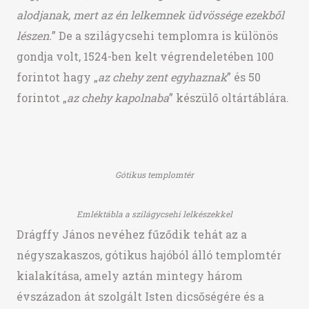
alodjanak, mert az én lelkemnek üdvössége ezekből
lészen.
” De a szilágycsehi templomra is különös
gondja volt, 1524-ben kelt végrendeletében 100
forintot hagy „
az chehy zent egyhaznak
” és 50
forintot „
az chehy kapolnaba
” készülő oltártáblára.
Gótikus templomtér
Emléktábla a szilágycsehi lelkészekkel
Drágffy János nevéhez fűződik tehát az a
négyszakaszos, gótikus hajóból álló templomtér
kialakítása, amely aztán mintegy három
évszázadon át szolgált Isten dicsőségére és a