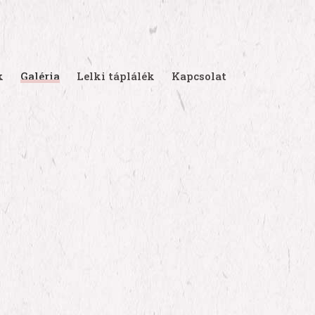
k
Galéria
Lelki táplálék
Kapcsolat