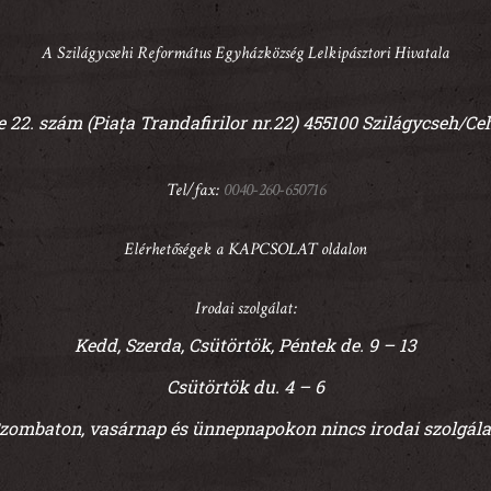
A Szilágycsehi Református Egyházközség Lelkipásztori Hivatala
 22. szám (Piața Trandafirilor nr.22) 455100 Szilágycseh/Ce
Tel/fax:
0040-260-650716
Elérhetőségek a KAPCSOLAT oldalon
Irodai szolgálat:
Kedd, Szerda, Csütörtök, Péntek de. 9 – 13
Csütörtök du. 4 – 6
zombaton, vasárnap és ünnepnapokon nincs irodai szolgála