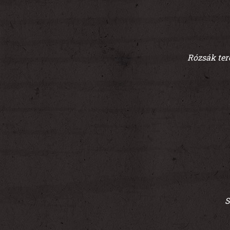
Rózsák tere
S